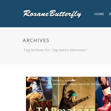
HOME
B
ARCHIVES
Tag Archives for: "tap dance intensives"