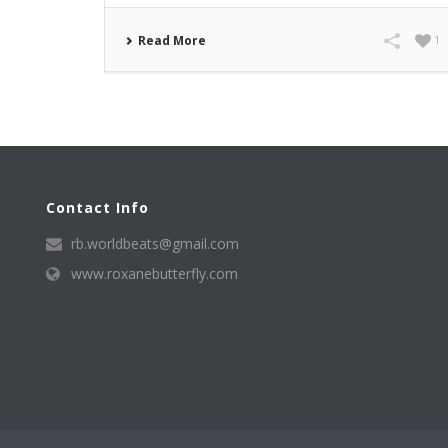
Read More
1
Contact Info
rb.worldbeats@gmail.com
www.roxanebutterfly.com