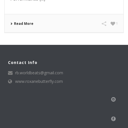
Read More
1
Contact Info
rb.worldbeats@gmail.com
www.roxanebutterfly.com